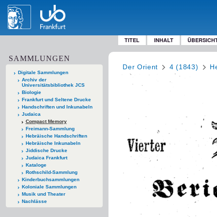
TITEL
INHALT
ÜBERSICH
SAMMLUNGEN
Der Orient
4 (1843)
He
Digitale Sammlungen
Archiv der
Universitätsbibliothek JCS
Biologie
Frankfurt und Seltene Drucke
Handschriften und Inkunabeln
Judaica
Compact Memory
Freimann-Sammlung
Hebräische Handschriften
Hebräische Inkunabeln
Jiddische Drucke
Judaica Frankfurt
Kataloge
Rothschild-Sammlung
Kinderbuchsammlungen
Koloniale Sammlungen
Musik und Theater
Nachlässe