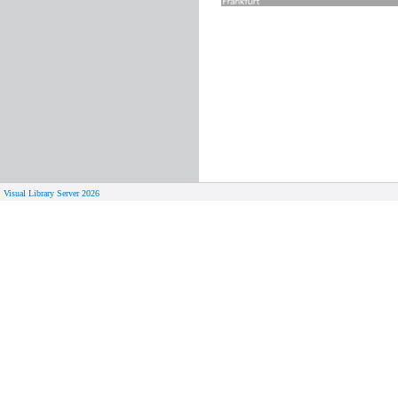
Visual Library Server 2026
© 
Aktuelles
Von zu 
Neue Seiten
Online-A
Campus 
Neuerwerbungslisten
Bücher on
Neue Datenbanken