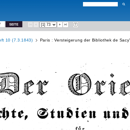
T
SEITE
ft 10 (7.3.1843)
Paris : Versteigerung der Bibliothek de Sacy'