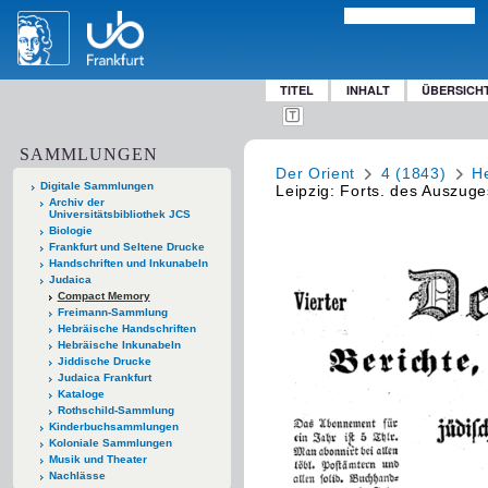
TITEL
INHALT
ÜBERSICH
SAMMLUNGEN
Der Orient
4 (1843)
He
Digitale Sammlungen
Leipzig: Forts. des Auszug
Archiv der
Universitätsbibliothek JCS
Biologie
Frankfurt und Seltene Drucke
Handschriften und Inkunabeln
Judaica
Compact Memory
Freimann-Sammlung
Hebräische Handschriften
Hebräische Inkunabeln
Jiddische Drucke
Judaica Frankfurt
Kataloge
Rothschild-Sammlung
Kinderbuchsammlungen
Koloniale Sammlungen
Musik und Theater
Nachlässe