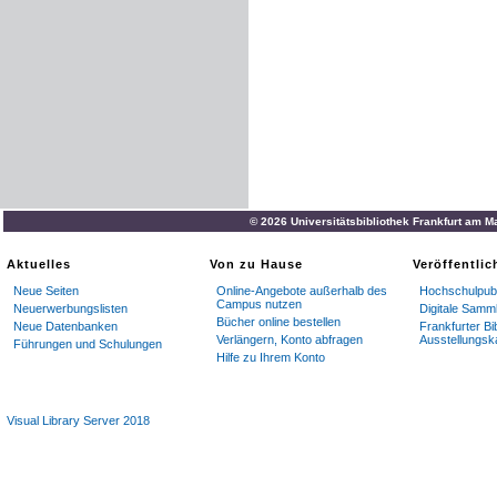
© 2026 Universitätsbibliothek Frankfurt am M
Aktuelles
Von zu Hause
Veröffentli
Neue Seiten
Online-Angebote außerhalb des
Hochschulpubl
Campus nutzen
Neuerwerbungslisten
Digitale Samm
Bücher online bestellen
Neue Datenbanken
Frankfurter Bi
Verlängern, Konto abfragen
Ausstellungsk
Führungen und Schulungen
Hilfe zu Ihrem Konto
Visual Library Server 2018