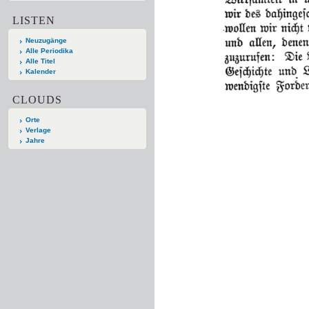
LISTEN
Neuzugänge
Alle Periodika
Alle Titel
Kalender
CLOUDS
Orte
Verlage
Jahre