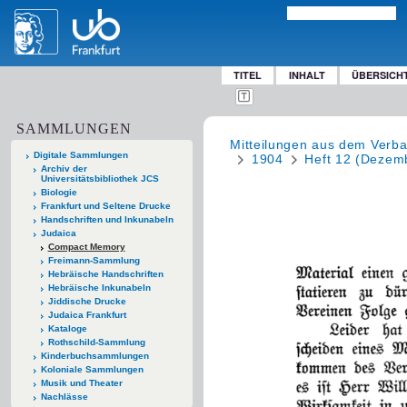
TITEL
INHALT
ÜBERSICH
SAMMLUNGEN
Mitteilungen aus dem Verban
Digitale Sammlungen
1904
Heft 12 (Dezem
Archiv der
Universitätsbibliothek JCS
Biologie
Frankfurt und Seltene Drucke
Handschriften und Inkunabeln
Judaica
Compact Memory
Freimann-Sammlung
Hebräische Handschriften
Hebräische Inkunabeln
Jiddische Drucke
Judaica Frankfurt
Kataloge
Rothschild-Sammlung
Kinderbuchsammlungen
Koloniale Sammlungen
Musik und Theater
Nachlässe