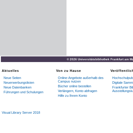
© 2026 Universitätsbibliothek Frankfurt am M
Aktuelles
Von zu Hause
Veröffentli
Neue Seiten
Online-Angebote außerhalb des
Hochschulpubl
Campus nutzen
Neuerwerbungslisten
Digitale Samm
Bücher online bestellen
Neue Datenbanken
Frankfurter Bi
Verlängern, Konto abfragen
Ausstellungsk
Führungen und Schulungen
Hilfe zu Ihrem Konto
Visual Library Server 2018