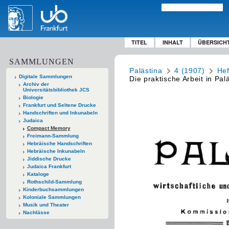
TITEL
INHALT
ÜBERSICH
SAMMLUNGEN
Palästina
4 (1907)
Hef
Digitale Sammlungen
Die praktische Arbeit in Pal
Archiv der
Universitätsbibliothek JCS
Biologie
Frankfurt und Seltene Drucke
Handschriften und Inkunabeln
Judaica
Compact Memory
Freimann-Sammlung
Hebräische Handschriften
Hebräische Inkunabeln
Jiddische Drucke
Judaica Frankfurt
Kataloge
Rothschild-Sammlung
Kinderbuchsammlungen
Koloniale Sammlungen
Musik und Theater
Nachlässe