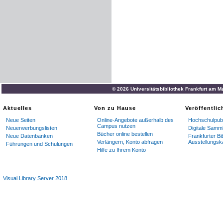
© 2026 Universitätsbibliothek Frankfurt am M
Aktuelles
Von zu Hause
Veröffentli
Neue Seiten
Online-Angebote außerhalb des
Hochschulpubl
Campus nutzen
Neuerwerbungslisten
Digitale Samm
Bücher online bestellen
Neue Datenbanken
Frankfurter Bi
Verlängern, Konto abfragen
Ausstellungsk
Führungen und Schulungen
Hilfe zu Ihrem Konto
Visual Library Server 2018