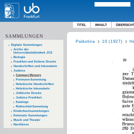
TITEL
INHALT
ÜBERSICH
SAMMLUNGEN
Palästina
10 (1927)
He
Digitale Sammlungen
Archiv der
Universitätsbibliothek JCS
Biologie
Frankfurt und Seltene Drucke
Handschriften und Inkunabeln
Judaica
Compact Memory
Freimann-Sammlung
Hebräische Handschriften
Hebräische Inkunabeln
Jiddische Drucke
Judaica Frankfurt
Kataloge
Rothschild-Sammlung
Kinderbuchsammlungen
Koloniale Sammlungen
Musik und Theater
Nachlässe