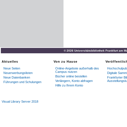
© 2026 Universitätsbibliothek Frankfurt am M
Aktuelles
Von zu Hause
Veröffentli
Neue Seiten
Online-Angebote außerhalb des
Hochschulpubl
Campus nutzen
Neuerwerbungslisten
Digitale Samm
Bücher online bestellen
Neue Datenbanken
Frankfurter Bi
Verlängern, Konto abfragen
Ausstellungsk
Führungen und Schulungen
Hilfe zu Ihrem Konto
Visual Library Server 2018