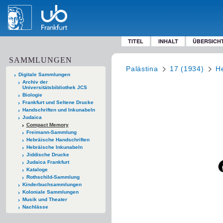
TITEL
INHALT
ÜBERSICH
SAMMLUNGEN
Palästina
17 (1934)
He
Digitale Sammlungen
Archiv der
Universitätsbibliothek JCS
Biologie
Frankfurt und Seltene Drucke
Handschriften und Inkunabeln
Judaica
Compact Memory
Freimann-Sammlung
Hebräische Handschriften
Hebräische Inkunabeln
Jiddische Drucke
Judaica Frankfurt
Kataloge
Rothschild-Sammlung
Kinderbuchsammlungen
Koloniale Sammlungen
Musik und Theater
Nachlässe