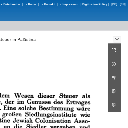
Detailsuche
|
Home
|
Kontakt
|
Impressum
|
Digitization Policy
|
[DE]
[EN]
teuer in Palästina