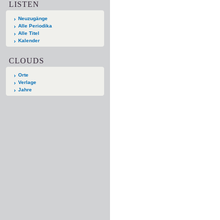
LISTEN
Neuzugänge
Alle Periodika
Alle Titel
Kalender
CLOUDS
Orte
Verlage
Jahre