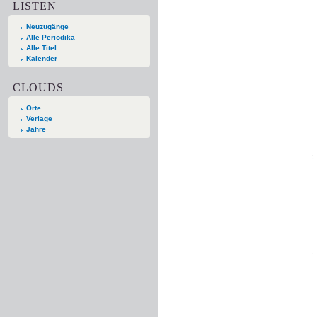
LISTEN
Neuzugänge
Alle Periodika
Alle Titel
Kalender
CLOUDS
Orte
Verlage
Jahre