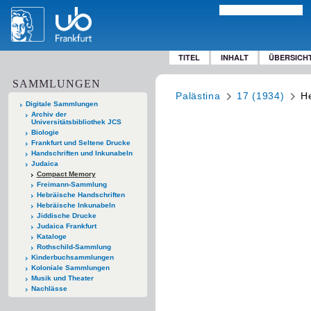
TITEL
INHALT
ÜBERSICH
SAMMLUNGEN
Palästina
17 (1934)
He
Digitale Sammlungen
Archiv der
Universitätsbibliothek JCS
Biologie
Frankfurt und Seltene Drucke
Handschriften und Inkunabeln
Judaica
Compact Memory
Freimann-Sammlung
Hebräische Handschriften
Hebräische Inkunabeln
Jiddische Drucke
Judaica Frankfurt
Kataloge
Rothschild-Sammlung
Kinderbuchsammlungen
Koloniale Sammlungen
Musik und Theater
Nachlässe