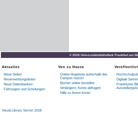
© 2026 Universitätsbibliothek Frankfurt am M
Aktuelles
Von zu Hause
Veröffentli
Neue Seiten
Online-Angebote außerhalb des
Hochschulpubl
Campus nutzen
Neuerwerbungslisten
Digitale Samm
Bücher online bestellen
Neue Datenbanken
Frankfurter Bi
Verlängern, Konto abfragen
Ausstellungsk
Führungen und Schulungen
Hilfe zu Ihrem Konto
Visual Library Server 2018