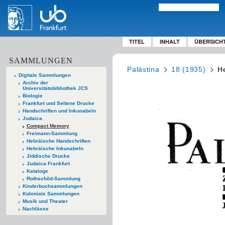
TITEL
INHALT
ÜBERSICH
SAMMLUNGEN
Palästina
18 (1935)
He
Digitale Sammlungen
Archiv der
Universitätsbibliothek JCS
Biologie
Frankfurt und Seltene Drucke
Handschriften und Inkunabeln
Judaica
Compact Memory
Freimann-Sammlung
Hebräische Handschriften
Hebräische Inkunabeln
Jiddische Drucke
Judaica Frankfurt
Kataloge
Rothschild-Sammlung
Kinderbuchsammlungen
Koloniale Sammlungen
Musik und Theater
Nachlässe