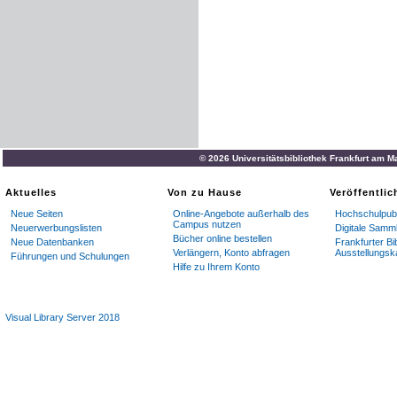
© 2026 Universitätsbibliothek Frankfurt am M
Aktuelles
Von zu Hause
Veröffentli
Neue Seiten
Online-Angebote außerhalb des
Hochschulpubl
Campus nutzen
Neuerwerbungslisten
Digitale Samm
Bücher online bestellen
Neue Datenbanken
Frankfurter Bi
Verlängern, Konto abfragen
Ausstellungsk
Führungen und Schulungen
Hilfe zu Ihrem Konto
Visual Library Server 2018