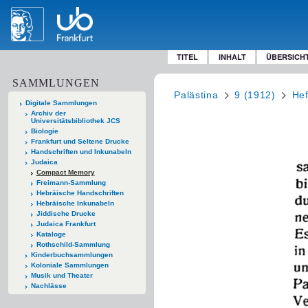
TITEL
INHALT
ÜBERSICH
SAMMLUNGEN
Palästina
9 (1912)
Hef
Digitale Sammlungen
Archiv der
Universitätsbibliothek JCS
Biologie
Frankfurt und Seltene Drucke
Handschriften und Inkunabeln
Judaica
Compact Memory
Freimann-Sammlung
Hebräische Handschriften
Hebräische Inkunabeln
Jiddische Drucke
Judaica Frankfurt
Kataloge
Rothschild-Sammlung
Kinderbuchsammlungen
Koloniale Sammlungen
Musik und Theater
Nachlässe