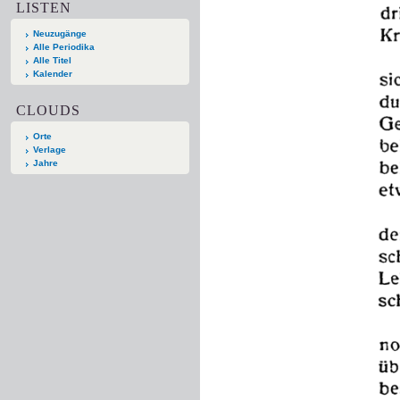
LISTEN
Neuzugänge
Alle Periodika
Alle Titel
Kalender
CLOUDS
Orte
Verlage
Jahre