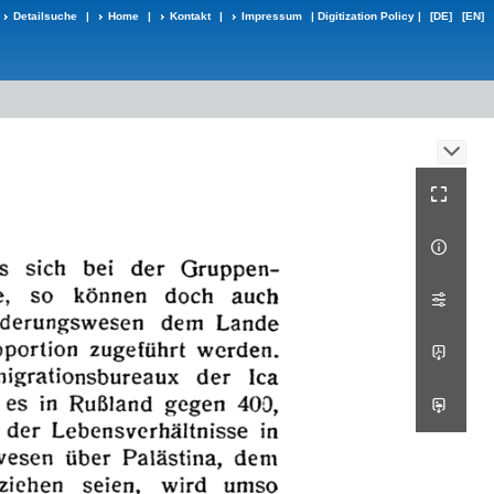
Detailsuche
|
Home
|
Kontakt
|
Impressum
|
Digitization Policy
|
[DE]
[EN]