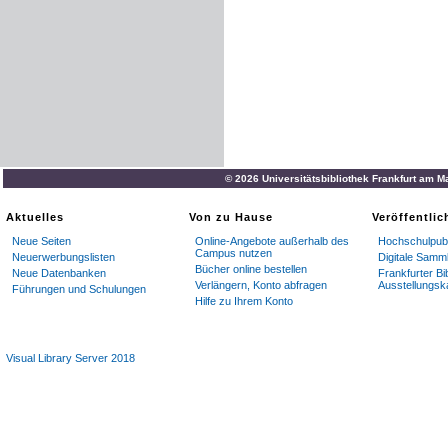
© 2026 Universitätsbibliothek Frankfurt am M
Aktuelles
Von zu Hause
Veröffentli
Neue Seiten
Online-Angebote außerhalb des
Hochschulpubl
Campus nutzen
Neuerwerbungslisten
Digitale Samm
Bücher online bestellen
Neue Datenbanken
Frankfurter Bi
Verlängern, Konto abfragen
Ausstellungsk
Führungen und Schulungen
Hilfe zu Ihrem Konto
Visual Library Server 2018