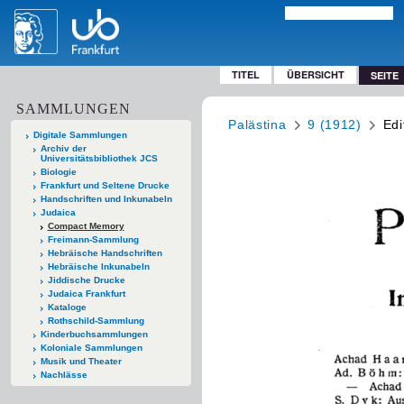
TITEL
ÜBERSICHT
SEITE
SAMMLUNGEN
Palästina
9 (1912)
Edi
Digitale Sammlungen
Archiv der
Universitätsbibliothek JCS
Biologie
Frankfurt und Seltene Drucke
Handschriften und Inkunabeln
Judaica
Compact Memory
Freimann-Sammlung
Hebräische Handschriften
Hebräische Inkunabeln
Jiddische Drucke
Judaica Frankfurt
Kataloge
Rothschild-Sammlung
Kinderbuchsammlungen
Koloniale Sammlungen
Musik und Theater
Nachlässe