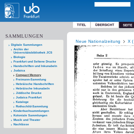
TITEL
ÜBERSICHT
SEITE
SAMMLUNGEN
Neue Nationalzeitung
X 
Digitale Sammlungen
Archiv der
Universitätsbibliothek JCS
Biologie
Frankfurt und Seltene Drucke
Handschriften und Inkunabeln
Judaica
Compact Memory
Freimann-Sammlung
Hebräische Handschriften
Hebräische Inkunabeln
Jiddische Drucke
Judaica Frankfurt
Kataloge
Rothschild-Sammlung
Kinderbuchsammlungen
Koloniale Sammlungen
Musik und Theater
Nachlässe