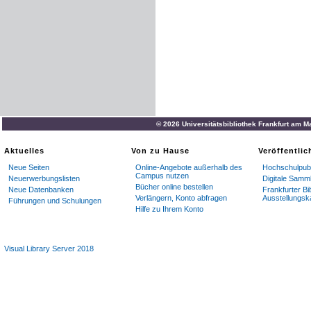
© 2026 Universitätsbibliothek Frankfurt am M
Aktuelles
Von zu Hause
Veröffentli
Neue Seiten
Online-Angebote außerhalb des
Hochschulpubl
Campus nutzen
Neuerwerbungslisten
Digitale Samm
Bücher online bestellen
Neue Datenbanken
Frankfurter Bi
Verlängern, Konto abfragen
Ausstellungsk
Führungen und Schulungen
Hilfe zu Ihrem Konto
Visual Library Server 2018