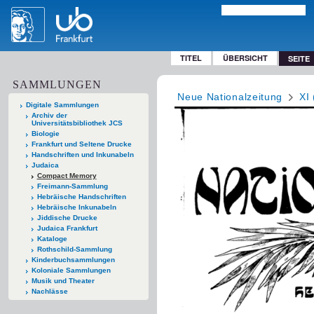
TITEL
ÜBERSICHT
SEITE
SAMMLUNGEN
Neue Nationalzeitung
XI
Digitale Sammlungen
Archiv der
Universitätsbibliothek JCS
Biologie
Frankfurt und Seltene Drucke
Handschriften und Inkunabeln
Judaica
Compact Memory
Freimann-Sammlung
Hebräische Handschriften
Hebräische Inkunabeln
Jiddische Drucke
Judaica Frankfurt
Kataloge
Rothschild-Sammlung
Kinderbuchsammlungen
Koloniale Sammlungen
Musik und Theater
Nachlässe