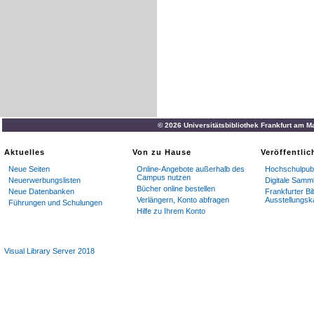
© 2026 Universitätsbibliothek Frankfurt am M
Aktuelles
Von zu Hause
Veröffentli
Neue Seiten
Online-Angebote außerhalb des
Hochschulpubl
Campus nutzen
Neuerwerbungslisten
Digitale Samm
Bücher online bestellen
Neue Datenbanken
Frankfurter Bi
Verlängern, Konto abfragen
Ausstellungsk
Führungen und Schulungen
Hilfe zu Ihrem Konto
Visual Library Server 2018