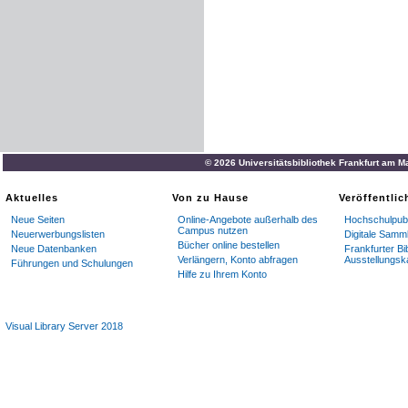
© 2026 Universitätsbibliothek Frankfurt am M
Aktuelles
Von zu Hause
Veröffentli
Neue Seiten
Online-Angebote außerhalb des
Hochschulpubl
Campus nutzen
Neuerwerbungslisten
Digitale Samm
Bücher online bestellen
Neue Datenbanken
Frankfurter Bi
Verlängern, Konto abfragen
Ausstellungsk
Führungen und Schulungen
Hilfe zu Ihrem Konto
Visual Library Server 2018