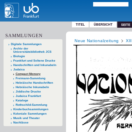
TITEL
ÜBERSICHT
SEITE
SAMMLUNGEN
Neue Nationalzeitung
XII
Digitale Sammlungen
Archiv der
Universitätsbibliothek JCS
Biologie
Frankfurt und Seltene Drucke
Handschriften und Inkunabeln
Judaica
Compact Memory
Freimann-Sammlung
Hebräische Handschriften
Hebräische Inkunabeln
Jiddische Drucke
Judaica Frankfurt
Kataloge
Rothschild-Sammlung
Kinderbuchsammlungen
Koloniale Sammlungen
Musik und Theater
Nachlässe