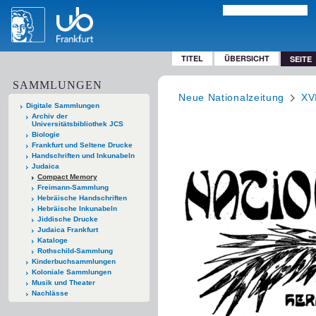
TITEL
ÜBERSICHT
SEITE
SAMMLUNGEN
Neue Nationalzeitung
XV
Digitale Sammlungen
Archiv der
Universitätsbibliothek JCS
Biologie
Frankfurt und Seltene Drucke
Handschriften und Inkunabeln
Judaica
Compact Memory
Freimann-Sammlung
Hebräische Handschriften
Hebräische Inkunabeln
Jiddische Drucke
Judaica Frankfurt
Kataloge
Rothschild-Sammlung
Kinderbuchsammlungen
Koloniale Sammlungen
Musik und Theater
Nachlässe