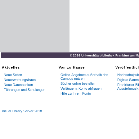
© 2026 Universitätsbibliothek Frankfurt am M
Aktuelles
Von zu Hause
Veröffentli
Neue Seiten
Online-Angebote außerhalb des
Hochschulpubl
Campus nutzen
Neuerwerbungslisten
Digitale Samm
Bücher online bestellen
Neue Datenbanken
Frankfurter Bi
Verlängern, Konto abfragen
Ausstellungsk
Führungen und Schulungen
Hilfe zu Ihrem Konto
Visual Library Server 2018