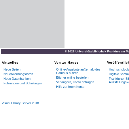
© 2026 Universitätsbibliothek Frankfurt am M
Aktuelles
Von zu Hause
Veröffentli
Neue Seiten
Online-Angebote außerhalb des
Hochschulpubl
Campus nutzen
Neuerwerbungslisten
Digitale Samm
Bücher online bestellen
Neue Datenbanken
Frankfurter Bi
Verlängern, Konto abfragen
Ausstellungsk
Führungen und Schulungen
Hilfe zu Ihrem Konto
Visual Library Server 2018