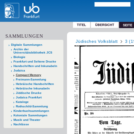
TITEL
ÜBERSICHT
SEITE
SAMMLUNGEN
Jüdisches Volksblatt
3 (1
Digitale Sammlungen
Archiv der
Universitätsbibliothek JCS
Biologie
Frankfurt und Seltene Drucke
Handschriften und Inkunabeln
Judaica
Compact Memory
Freimann-Sammlung
Hebräische Handschriften
Hebräische Inkunabeln
Jiddische Drucke
Judaica Frankfurt
Kataloge
Rothschild-Sammlung
Kinderbuchsammlungen
Koloniale Sammlungen
Musik und Theater
Nachlässe