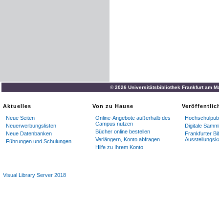
© 2026 Universitätsbibliothek Frankfurt am M
Aktuelles
Von zu Hause
Veröffentli
Neue Seiten
Online-Angebote außerhalb des
Hochschulpubl
Campus nutzen
Neuerwerbungslisten
Digitale Samm
Bücher online bestellen
Neue Datenbanken
Frankfurter Bi
Verlängern, Konto abfragen
Ausstellungsk
Führungen und Schulungen
Hilfe zu Ihrem Konto
Visual Library Server 2018