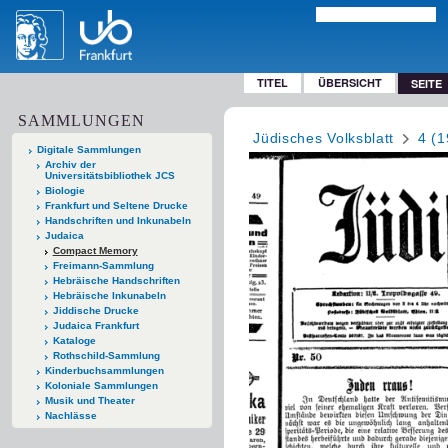
TITEL
ÜBERSICHT
SEITE
SAMMLUNGEN
Jüdisches Volksblatt
4 (1
Digitale Sammlungen
Archiv der
Universitätsbibliothek JCS
Biologie
Frankfurt und Seltene Drucke
Handschriften und Inkunabeln
Judaica
Compact Memory
Freimann-Sammlung
Hebräische Handschriften
Hebräische Inkunabeln
Jiddische Drucke
Judaica Frankfurt
Kataloge
Rothschild-Sammlung
Kinderbuchsammlungen
Koloniale Sammlungen
Musik und Theater
Nachlässe