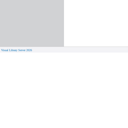
Visual Library Server 2026
© 
Aktuelles
Von zu 
Neue Seiten
Online-A
Campus 
Neuerwerbungslisten
Bücher on
Neue Datenbanken
Verlänge
Führungen und Schulungen
Hilfe zu