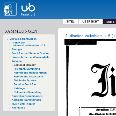
TITEL
ÜBERSICHT
SEITE
SAMMLUNGEN
Jüdisches Volksblatt
5 (1
Digitale Sammlungen
Archiv der
Universitätsbibliothek JCS
Biologie
Frankfurt und Seltene Drucke
Handschriften und Inkunabeln
Judaica
Compact Memory
Freimann-Sammlung
Hebräische Handschriften
Hebräische Inkunabeln
Jiddische Drucke
Judaica Frankfurt
Kataloge
Rothschild-Sammlung
Kinderbuchsammlungen
Koloniale Sammlungen
Musik und Theater
Nachlässe