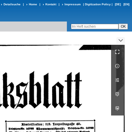
Detailsuche
|
Home
|
Kontakt
|
Impressum
|
Digitization Policy
|
[DE]
[EN]