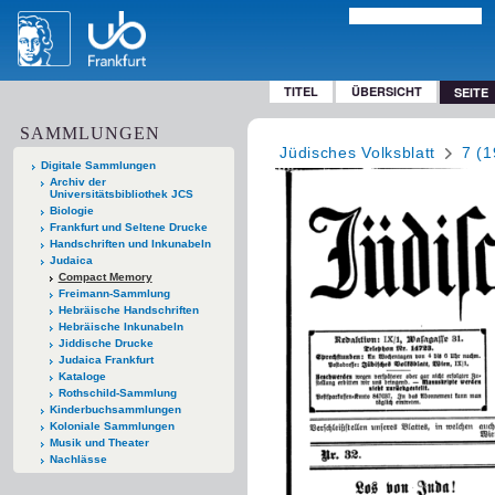
TITEL
ÜBERSICHT
SEITE
SAMMLUNGEN
Jüdisches Volksblatt
7 (1
Digitale Sammlungen
Archiv der
Universitätsbibliothek JCS
Biologie
Frankfurt und Seltene Drucke
Handschriften und Inkunabeln
Judaica
Compact Memory
Freimann-Sammlung
Hebräische Handschriften
Hebräische Inkunabeln
Jiddische Drucke
Judaica Frankfurt
Kataloge
Rothschild-Sammlung
Kinderbuchsammlungen
Koloniale Sammlungen
Musik und Theater
Nachlässe