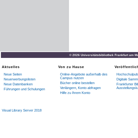
© 2026 Universitätsbibliothek Frankfurt am M
Aktuelles
Von zu Hause
Veröffentli
Neue Seiten
Online-Angebote außerhalb des
Hochschulpubl
Campus nutzen
Neuerwerbungslisten
Digitale Samm
Bücher online bestellen
Neue Datenbanken
Frankfurter Bi
Verlängern, Konto abfragen
Ausstellungsk
Führungen und Schulungen
Hilfe zu Ihrem Konto
Visual Library Server 2018