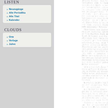
LISTEN
Neuzugänge
Alle Periodika
Alle Titel
Kalender
CLOUDS
Orte
Verlage
Jahre