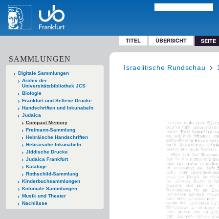
TITEL
ÜBERSICHT
SEITE
SAMMLUNGEN
Israelitische Rundschau
Digitale Sammlungen
Archiv der
Universitätsbibliothek JCS
Biologie
Frankfurt und Seltene Drucke
Handschriften und Inkunabeln
Judaica
Compact Memory
Freimann-Sammlung
Hebräische Handschriften
Hebräische Inkunabeln
Jiddische Drucke
Judaica Frankfurt
Kataloge
Rothschild-Sammlung
Kinderbuchsammlungen
Koloniale Sammlungen
Musik und Theater
Nachlässe