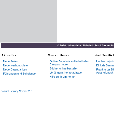
© 2026 Universitätsbibliothek Frankfurt am M
Aktuelles
Von zu Hause
Veröffentli
Neue Seiten
Online-Angebote außerhalb des
Hochschulpubl
Campus nutzen
Neuerwerbungslisten
Digitale Samm
Bücher online bestellen
Neue Datenbanken
Frankfurter Bi
Verlängern, Konto abfragen
Ausstellungsk
Führungen und Schulungen
Hilfe zu Ihrem Konto
Visual Library Server 2018