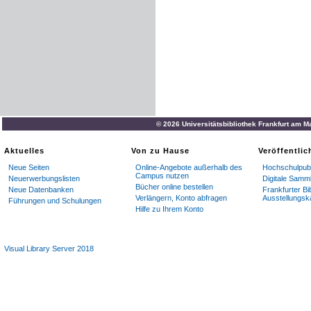
© 2026 Universitätsbibliothek Frankfurt am M
Aktuelles
Von zu Hause
Veröffentli
Neue Seiten
Online-Angebote außerhalb des
Hochschulpubl
Campus nutzen
Neuerwerbungslisten
Digitale Samm
Bücher online bestellen
Neue Datenbanken
Frankfurter Bi
Verlängern, Konto abfragen
Ausstellungsk
Führungen und Schulungen
Hilfe zu Ihrem Konto
Visual Library Server 2018