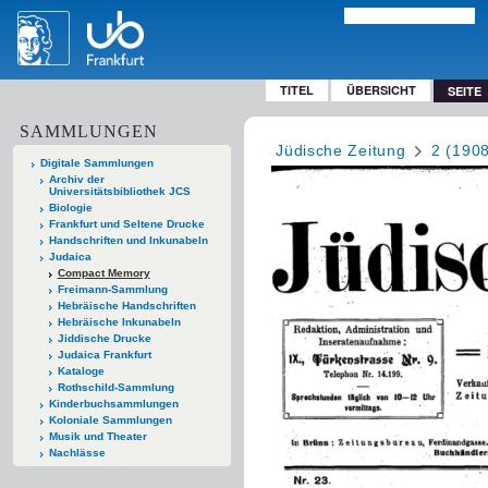
TITEL
ÜBERSICHT
SEITE
SAMMLUNGEN
Jüdische Zeitung
2 (190
Digitale Sammlungen
Archiv der
Universitätsbibliothek JCS
Biologie
Frankfurt und Seltene Drucke
Handschriften und Inkunabeln
Judaica
Compact Memory
Freimann-Sammlung
Hebräische Handschriften
Hebräische Inkunabeln
Jiddische Drucke
Judaica Frankfurt
Kataloge
Rothschild-Sammlung
Kinderbuchsammlungen
Koloniale Sammlungen
Musik und Theater
Nachlässe