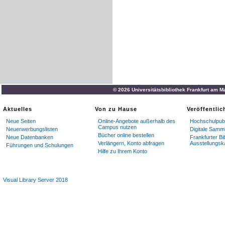
© 2026 Universitätsbibliothek Frankfurt am M
Aktuelles
Von zu Hause
Veröffentli
Neue Seiten
Online-Angebote außerhalb des
Hochschulpubl
Campus nutzen
Neuerwerbungslisten
Digitale Samm
Bücher online bestellen
Neue Datenbanken
Frankfurter Bi
Verlängern, Konto abfragen
Ausstellungsk
Führungen und Schulungen
Hilfe zu Ihrem Konto
Visual Library Server 2018