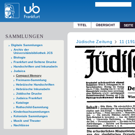
TITEL
ÜBERSICHT
SEITE
SAMMLUNGEN
Jüdische Zeitung
11 (19
Digitale Sammlungen
Archiv der
Universitätsbibliothek JCS
Biologie
Frankfurt und Seltene Drucke
Handschriften und Inkunabeln
Judaica
Compact Memory
Freimann-Sammlung
Hebräische Handschriften
Hebräische Inkunabeln
Jiddische Drucke
Judaica Frankfurt
Kataloge
Rothschild-Sammlung
Kinderbuchsammlungen
Koloniale Sammlungen
Musik und Theater
Nachlässe