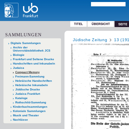
TITEL
ÜBERSICHT
SEITE
SAMMLUNGEN
Jüdische Zeitung
13 (19
Digitale Sammlungen
Archiv der
Universitätsbibliothek JCS
Biologie
Frankfurt und Seltene Drucke
Handschriften und Inkunabeln
Judaica
Compact Memory
Freimann-Sammlung
Hebräische Handschriften
Hebräische Inkunabeln
Jiddische Drucke
Judaica Frankfurt
Kataloge
Rothschild-Sammlung
Kinderbuchsammlungen
Koloniale Sammlungen
Musik und Theater
Nachlässe