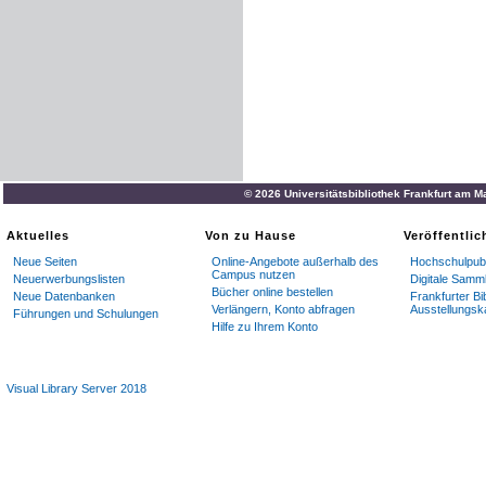
© 2026 Universitätsbibliothek Frankfurt am M
Aktuelles
Von zu Hause
Veröffentli
Neue Seiten
Online-Angebote außerhalb des
Hochschulpubl
Campus nutzen
Neuerwerbungslisten
Digitale Samm
Bücher online bestellen
Neue Datenbanken
Frankfurter Bi
Verlängern, Konto abfragen
Ausstellungsk
Führungen und Schulungen
Hilfe zu Ihrem Konto
Visual Library Server 2018