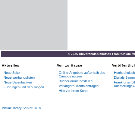
© 2026 Universitätsbibliothek Frankfurt am M
Aktuelles
Von zu Hause
Veröffentli
Neue Seiten
Online-Angebote außerhalb des
Hochschulpubl
Campus nutzen
Neuerwerbungslisten
Digitale Samm
Bücher online bestellen
Neue Datenbanken
Frankfurter Bi
Verlängern, Konto abfragen
Ausstellungsk
Führungen und Schulungen
Hilfe zu Ihrem Konto
Visual Library Server 2018