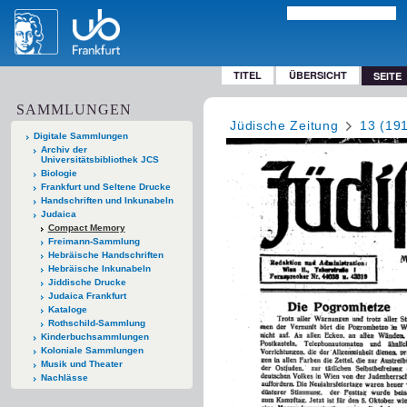
TITEL
ÜBERSICHT
SEITE
SAMMLUNGEN
Jüdische Zeitung
13 (19
Digitale Sammlungen
Archiv der
Universitätsbibliothek JCS
Biologie
Frankfurt und Seltene Drucke
Handschriften und Inkunabeln
Judaica
Compact Memory
Freimann-Sammlung
Hebräische Handschriften
Hebräische Inkunabeln
Jiddische Drucke
Judaica Frankfurt
Kataloge
Rothschild-Sammlung
Kinderbuchsammlungen
Koloniale Sammlungen
Musik und Theater
Nachlässe