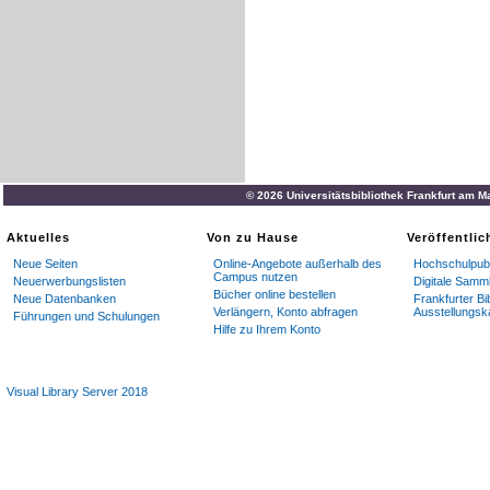
© 2026 Universitätsbibliothek Frankfurt am M
Aktuelles
Von zu Hause
Veröffentli
Neue Seiten
Online-Angebote außerhalb des
Hochschulpubl
Campus nutzen
Neuerwerbungslisten
Digitale Samm
Bücher online bestellen
Neue Datenbanken
Frankfurter Bi
Verlängern, Konto abfragen
Ausstellungsk
Führungen und Schulungen
Hilfe zu Ihrem Konto
Visual Library Server 2018