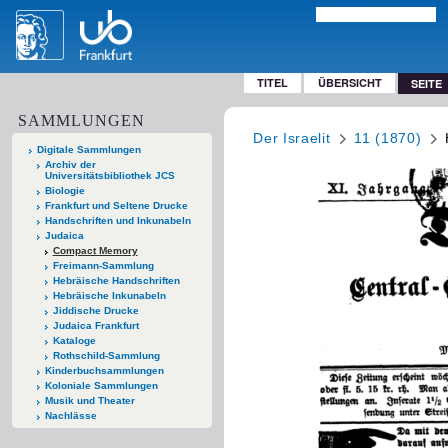
TITEL
ÜBERSICHT
SEITE
SAMMLUNGEN
Der Israelit
11 (1870)
Digitale Sammlungen
Archiv der
Universitätsbibliothek JCS
Biologie
Frankfurt und Seltene Drucke
Handschriften und Inkunabeln
Judaica
Compact Memory
Freimann-Sammlung
Hebräische Handschriften
Hebräische Inkunabeln
Jiddische Drucke
Judaica Frankfurt
Kataloge
Rothschild-Sammlung
Kinderbuchsammlungen
Koloniale Sammlungen
Musik und Theater
Nachlässe