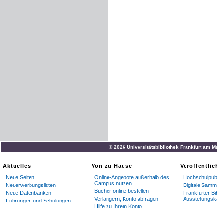
© 2026 Universitätsbibliothek Frankfurt am M
Aktuelles
Von zu Hause
Veröffentli
Neue Seiten
Online-Angebote außerhalb des
Hochschulpubl
Campus nutzen
Neuerwerbungslisten
Digitale Samm
Bücher online bestellen
Neue Datenbanken
Frankfurter Bi
Verlängern, Konto abfragen
Ausstellungsk
Führungen und Schulungen
Hilfe zu Ihrem Konto