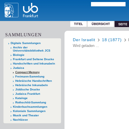
TITEL
ÜBERSICHT
SEITE
SAMMLUNGEN
Der Israelit
18 (1877)
Digitale Sammlungen
Wird geladen ...
Archiv der
Universitätsbibliothek JCS
Biologie
Frankfurt und Seltene Drucke
Handschriften und Inkunabeln
Judaica
Compact Memory
Freimann-Sammlung
Hebräische Handschriften
Hebräische Inkunabeln
Jiddische Drucke
Judaica Frankfurt
Kataloge
Rothschild-Sammlung
Kinderbuchsammlungen
Koloniale Sammlungen
Musik und Theater
Nachlässe