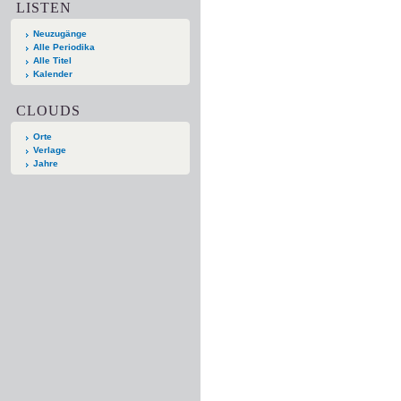
LISTEN
Neuzugänge
Alle Periodika
Alle Titel
Kalender
CLOUDS
Orte
Verlage
Jahre