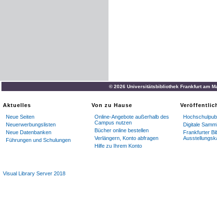
© 2026 Universitätsbibliothek Frankfurt am M
Aktuelles
Von zu Hause
Veröffentli
Neue Seiten
Online-Angebote außerhalb des
Hochschulpubl
Campus nutzen
Neuerwerbungslisten
Digitale Samm
Bücher online bestellen
Neue Datenbanken
Frankfurter Bi
Verlängern, Konto abfragen
Ausstellungsk
Führungen und Schulungen
Hilfe zu Ihrem Konto
Visual Library Server 2018