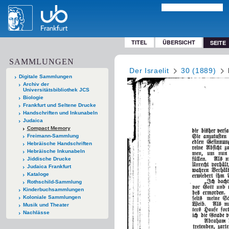
TITEL
ÜBERSICHT
SEITE
SAMMLUNGEN
Der Israelit
30 (1889)
Digitale Sammlungen
Archiv der
Universitätsbibliothek JCS
Biologie
Frankfurt und Seltene Drucke
Handschriften und Inkunabeln
Judaica
Compact Memory
Freimann-Sammlung
Hebräische Handschriften
Hebräische Inkunabeln
Jiddische Drucke
Judaica Frankfurt
Kataloge
Rothschild-Sammlung
Kinderbuchsammlungen
Koloniale Sammlungen
Musik und Theater
Nachlässe