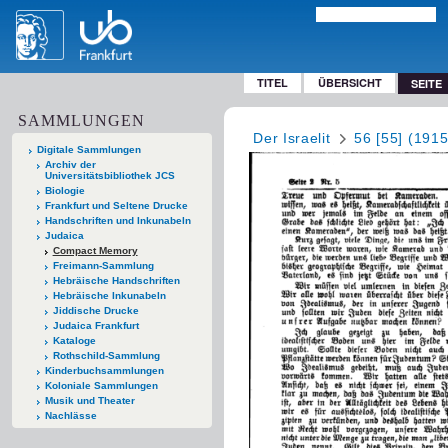
TITEL
ÜBERSICHT
SEITE
SAMMLUNGEN
Der Israelit
56 [55] (1915
Digitale Sammlungen
Archiv der
Universitätsbibliothek JCS
Biologie
Frankfurt und Seltene Drucke
Handschriften und Inkunabeln
Judaica
Compact Memory
Freimann-Sammlung
Hebräische Handschriften
Hebräische Inkunabeln
Jiddische Drucke
Judaica Frankfurt
Kataloge
Rothschild-Sammlung
Kinderbuchsammlungen
Koloniale Sammlungen
Musik und Theater
Nachlässe