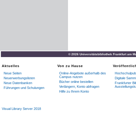
© 2026 Universitätsbibliothek Frankfurt am M
Aktuelles
Von zu Hause
Veröffentli
Neue Seiten
Online-Angebote außerhalb des
Hochschulpubl
Campus nutzen
Neuerwerbungslisten
Digitale Samm
Bücher online bestellen
Neue Datenbanken
Frankfurter Bi
Verlängern, Konto abfragen
Ausstellungsk
Führungen und Schulungen
Hilfe zu Ihrem Konto
Visual Library Server 2018