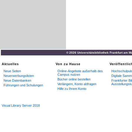
© 2026 Universitätsbibliothek Frankfurt am M
Aktuelles
Von zu Hause
Veröffentli
Neue Seiten
Online-Angebote außerhalb des
Hochschulpubl
Campus nutzen
Neuerwerbungslisten
Digitale Samm
Bücher online bestellen
Neue Datenbanken
Frankfurter Bi
Verlängern, Konto abfragen
Ausstellungsk
Führungen und Schulungen
Hilfe zu Ihrem Konto
Visual Library Server 2018