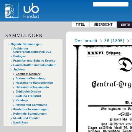
TITEL
ÜBERSICHT
SEITE
SAMMLUNGEN
Der Israelit
36 (1895)
Digitale Sammlungen
Archiv der
Universitätsbibliothek JCS
Biologie
Frankfurt und Seltene Drucke
Handschriften und Inkunabeln
Judaica
Compact Memory
Freimann-Sammlung
Hebräische Handschriften
Hebräische Inkunabeln
Jiddische Drucke
Judaica Frankfurt
Kataloge
Rothschild-Sammlung
Kinderbuchsammlungen
Koloniale Sammlungen
Musik und Theater
Nachlässe