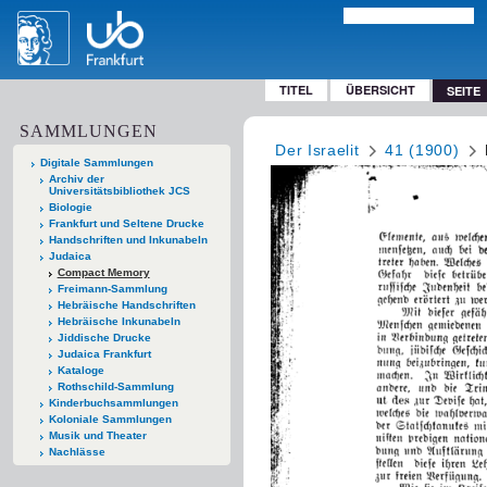
TITEL
ÜBERSICHT
SEITE
SAMMLUNGEN
Der Israelit
41 (1900)
Digitale Sammlungen
Archiv der
Universitätsbibliothek JCS
Biologie
Frankfurt und Seltene Drucke
Handschriften und Inkunabeln
Judaica
Compact Memory
Freimann-Sammlung
Hebräische Handschriften
Hebräische Inkunabeln
Jiddische Drucke
Judaica Frankfurt
Kataloge
Rothschild-Sammlung
Kinderbuchsammlungen
Koloniale Sammlungen
Musik und Theater
Nachlässe