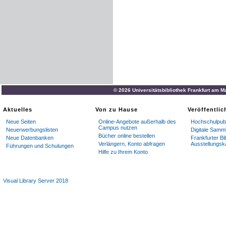
© 2026 Universitätsbibliothek Frankfurt am M
Aktuelles
Von zu Hause
Veröffentli
Neue Seiten
Online-Angebote außerhalb des
Hochschulpubl
Campus nutzen
Neuerwerbungslisten
Digitale Samm
Bücher online bestellen
Neue Datenbanken
Frankfurter Bi
Verlängern, Konto abfragen
Ausstellungsk
Führungen und Schulungen
Hilfe zu Ihrem Konto
Visual Library Server 2018