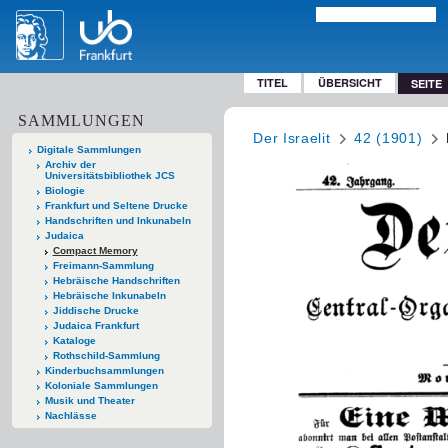
TITEL
ÜBERSICHT
SEITE
SAMMLUNGEN
Der Israelit
42 (1901)
Digitale Sammlungen
Archiv der
Universitätsbibliothek JCS
Biologie
Frankfurt und Seltene Drucke
Handschriften und Inkunabeln
Judaica
Compact Memory
Freimann-Sammlung
Hebräische Handschriften
Hebräische Inkunabeln
Jiddische Drucke
Judaica Frankfurt
Kataloge
Rothschild-Sammlung
Kinderbuchsammlungen
Koloniale Sammlungen
Musik und Theater
Nachlässe