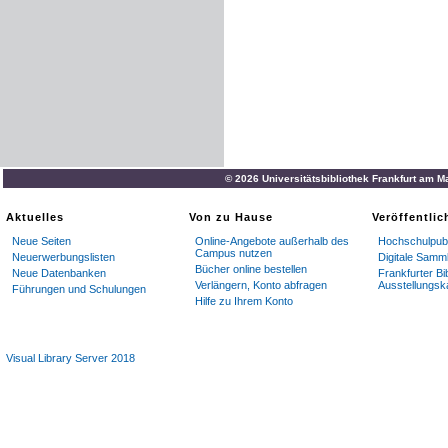
© 2026 Universitätsbibliothek Frankfurt am M
Aktuelles
Von zu Hause
Veröffentli
Neue Seiten
Online-Angebote außerhalb des
Hochschulpubl
Campus nutzen
Neuerwerbungslisten
Digitale Samm
Bücher online bestellen
Neue Datenbanken
Frankfurter Bi
Verlängern, Konto abfragen
Ausstellungsk
Führungen und Schulungen
Hilfe zu Ihrem Konto
Visual Library Server 2018