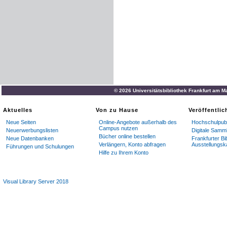
© 2026 Universitätsbibliothek Frankfurt am M
Aktuelles
Von zu Hause
Veröffentli
Neue Seiten
Online-Angebote außerhalb des
Hochschulpubl
Campus nutzen
Neuerwerbungslisten
Digitale Samm
Bücher online bestellen
Neue Datenbanken
Frankfurter Bi
Verlängern, Konto abfragen
Ausstellungsk
Führungen und Schulungen
Hilfe zu Ihrem Konto
Visual Library Server 2018