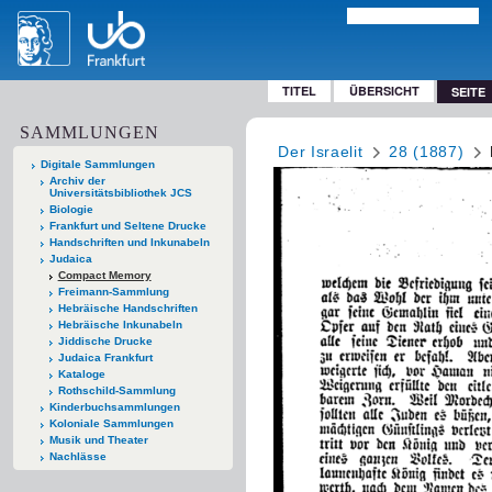
TITEL
ÜBERSICHT
SEITE
SAMMLUNGEN
Der Israelit
28 (1887)
Digitale Sammlungen
Archiv der
Universitätsbibliothek JCS
Biologie
Frankfurt und Seltene Drucke
Handschriften und Inkunabeln
Judaica
Compact Memory
Freimann-Sammlung
Hebräische Handschriften
Hebräische Inkunabeln
Jiddische Drucke
Judaica Frankfurt
Kataloge
Rothschild-Sammlung
Kinderbuchsammlungen
Koloniale Sammlungen
Musik und Theater
Nachlässe