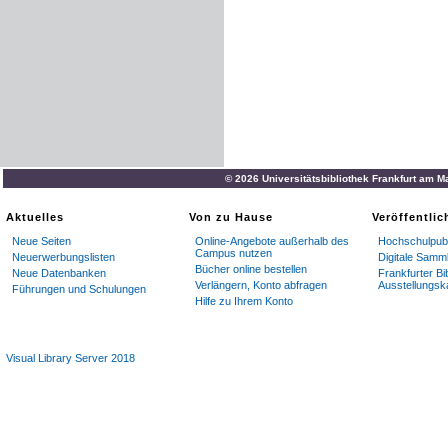
© 2026 Universitätsbibliothek Frankfurt am M
Aktuelles
Von zu Hause
Veröffentli
Neue Seiten
Online-Angebote außerhalb des
Hochschulpubl
Campus nutzen
Neuerwerbungslisten
Digitale Samm
Bücher online bestellen
Neue Datenbanken
Frankfurter Bi
Verlängern, Konto abfragen
Ausstellungsk
Führungen und Schulungen
Hilfe zu Ihrem Konto
Visual Library Server 2018