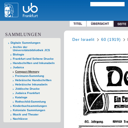
TITEL
ÜBERSICHT
SEITE
SAMMLUNGEN
Der Israelit
60 (1919)
Digitale Sammlungen
Archiv der
Universitätsbibliothek JCS
Biologie
Frankfurt und Seltene Drucke
Handschriften und Inkunabeln
Judaica
Compact Memory
Freimann-Sammlung
Hebräische Handschriften
Hebräische Inkunabeln
Jiddische Drucke
Judaica Frankfurt
Kataloge
Rothschild-Sammlung
Kinderbuchsammlungen
Koloniale Sammlungen
Musik und Theater
Nachlässe