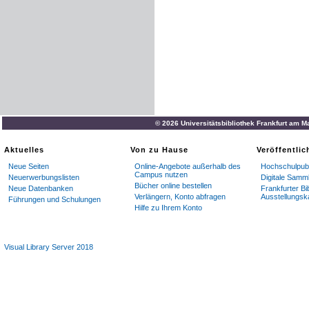
© 2026 Universitätsbibliothek Frankfurt am M
Aktuelles
Von zu Hause
Veröffentli
Neue Seiten
Online-Angebote außerhalb des
Hochschulpubl
Campus nutzen
Neuerwerbungslisten
Digitale Samm
Bücher online bestellen
Neue Datenbanken
Frankfurter Bi
Verlängern, Konto abfragen
Ausstellungsk
Führungen und Schulungen
Hilfe zu Ihrem Konto
Visual Library Server 2018