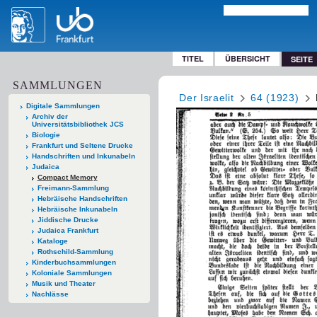
TITEL
ÜBERSICHT
SEITE
SAMMLUNGEN
Der Israelit
64 (1923)
Digitale Sammlungen
Archiv der
Universitätsbibliothek JCS
Biologie
Frankfurt und Seltene Drucke
Handschriften und Inkunabeln
Judaica
Compact Memory
Freimann-Sammlung
Hebräische Handschriften
Hebräische Inkunabeln
Jiddische Drucke
Judaica Frankfurt
Kataloge
Rothschild-Sammlung
Kinderbuchsammlungen
Koloniale Sammlungen
Musik und Theater
Nachlässe