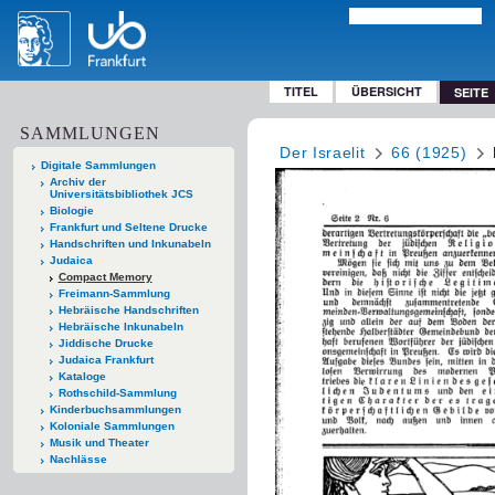
TITEL
ÜBERSICHT
SEITE
SAMMLUNGEN
Der Israelit
66 (1925)
Digitale Sammlungen
Archiv der
Universitätsbibliothek JCS
Biologie
Frankfurt und Seltene Drucke
Handschriften und Inkunabeln
Judaica
Compact Memory
Freimann-Sammlung
Hebräische Handschriften
Hebräische Inkunabeln
Jiddische Drucke
Judaica Frankfurt
Kataloge
Rothschild-Sammlung
Kinderbuchsammlungen
Koloniale Sammlungen
Musik und Theater
Nachlässe