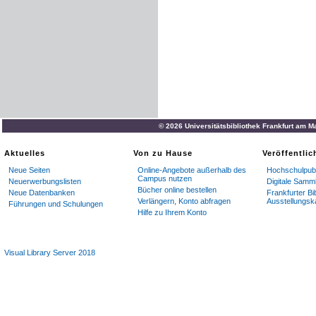
© 2026 Universitätsbibliothek Frankfurt am M
Aktuelles
Von zu Hause
Veröffentli
Neue Seiten
Online-Angebote außerhalb des
Hochschulpubl
Campus nutzen
Neuerwerbungslisten
Digitale Samm
Bücher online bestellen
Neue Datenbanken
Frankfurter Bi
Verlängern, Konto abfragen
Ausstellungsk
Führungen und Schulungen
Hilfe zu Ihrem Konto
Visual Library Server 2018