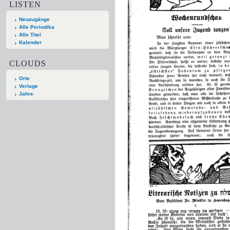
LISTEN
Neuzugänge
Alle Periodika
Alle Titel
Kalender
CLOUDS
Orte
Verlage
Jahre