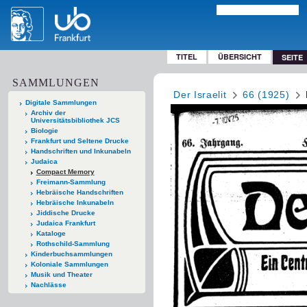
TITEL
ÜBERSICHT
SEITE
SAMMLUNGEN
Der Israelit
66 (1925)
Digitale Sammlungen
Archiv der
Universitätsbibliothek JCS
Biologie
Frankfurt und Seltene Drucke
Handschriften und Inkunabeln
Judaica
Compact Memory
Freimann-Sammlung
Hebräische Handschriften
Hebräische Inkunabeln
Jiddische Drucke
Judaica Frankfurt
Kataloge
Rothschild-Sammlung
Kinderbuchsammlungen
Koloniale Sammlungen
Musik und Theater
Nachlässe