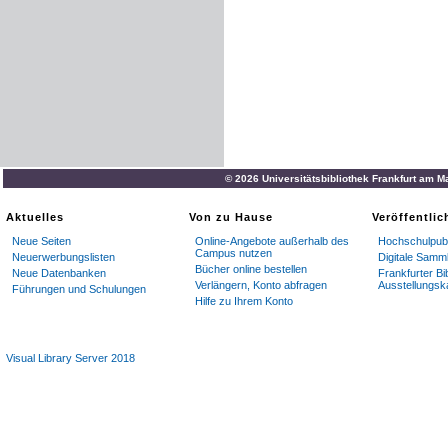
© 2026 Universitätsbibliothek Frankfurt am M
Aktuelles
Von zu Hause
Veröffentli
Neue Seiten
Online-Angebote außerhalb des
Hochschulpubl
Campus nutzen
Neuerwerbungslisten
Digitale Samm
Bücher online bestellen
Neue Datenbanken
Frankfurter Bi
Verlängern, Konto abfragen
Ausstellungsk
Führungen und Schulungen
Hilfe zu Ihrem Konto
Visual Library Server 2018