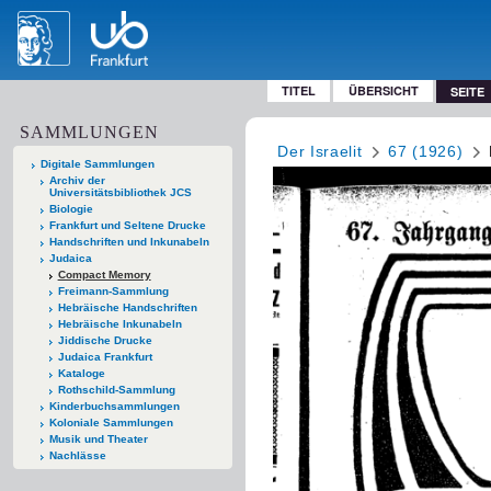
TITEL
ÜBERSICHT
SEITE
SAMMLUNGEN
Der Israelit
67 (1926)
Digitale Sammlungen
Archiv der
Universitätsbibliothek JCS
Biologie
Frankfurt und Seltene Drucke
Handschriften und Inkunabeln
Judaica
Compact Memory
Freimann-Sammlung
Hebräische Handschriften
Hebräische Inkunabeln
Jiddische Drucke
Judaica Frankfurt
Kataloge
Rothschild-Sammlung
Kinderbuchsammlungen
Koloniale Sammlungen
Musik und Theater
Nachlässe