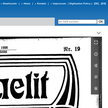
Detailsuche
|
Home
|
Kontakt
|
Impressum
|
Digitization Policy
|
[DE]
[EN]