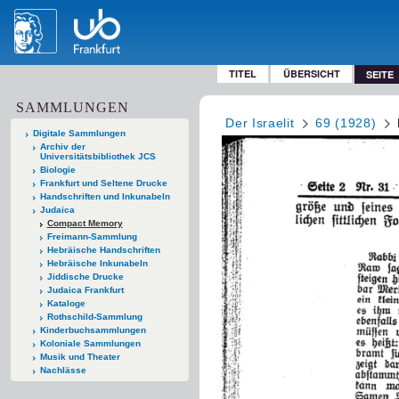
TITEL
ÜBERSICHT
SEITE
SAMMLUNGEN
Der Israelit
69 (1928)
Digitale Sammlungen
Archiv der
Universitätsbibliothek JCS
Biologie
Frankfurt und Seltene Drucke
Handschriften und Inkunabeln
Judaica
Compact Memory
Freimann-Sammlung
Hebräische Handschriften
Hebräische Inkunabeln
Jiddische Drucke
Judaica Frankfurt
Kataloge
Rothschild-Sammlung
Kinderbuchsammlungen
Koloniale Sammlungen
Musik und Theater
Nachlässe