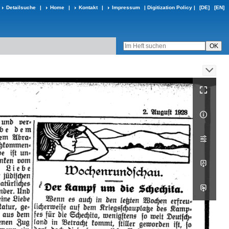
Detailsuche
|
Home
|
Kontakt
|
Impressum
|
Digitization Policy
|
[DE]
[EN]