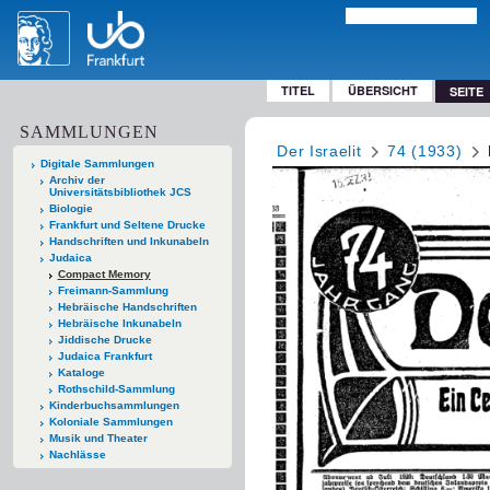
TITEL
ÜBERSICHT
SEITE
SAMMLUNGEN
Der Israelit
74 (1933)
Digitale Sammlungen
Archiv der
Universitätsbibliothek JCS
Biologie
Frankfurt und Seltene Drucke
Handschriften und Inkunabeln
Judaica
Compact Memory
Freimann-Sammlung
Hebräische Handschriften
Hebräische Inkunabeln
Jiddische Drucke
Judaica Frankfurt
Kataloge
Rothschild-Sammlung
Kinderbuchsammlungen
Koloniale Sammlungen
Musik und Theater
Nachlässe