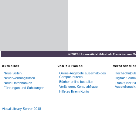
© 2026 Universitätsbibliothek Frankfurt am M
Aktuelles
Von zu Hause
Veröffentli
Neue Seiten
Online-Angebote außerhalb des
Hochschulpubl
Campus nutzen
Neuerwerbungslisten
Digitale Samm
Bücher online bestellen
Neue Datenbanken
Frankfurter Bi
Verlängern, Konto abfragen
Ausstellungsk
Führungen und Schulungen
Hilfe zu Ihrem Konto
Visual Library Server 2018