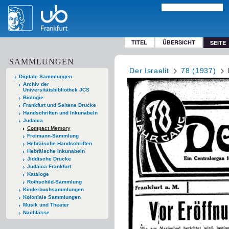
TITEL
ÜBERSICHT
SEITE
SAMMLUNGEN
Der Israelit
78 (1937)
Digitale Sammlungen
Archiv der
Universitätsbibliothek JCS
Biologie
Frankfurt und Seltene Drucke
Handschriften und Inkunabeln
Judaica
Compact Memory
Freimann-Sammlung
Hebräische Handschriften
Hebräische Inkunabeln
Jiddische Drucke
Judaica Frankfurt
Kataloge
Rothschild-Sammlung
Kinderbuchsammlungen
Koloniale Sammlungen
Musik und Theater
Nachlässe