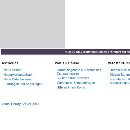
© 2026 Universitätsbibliothek Frankfurt am M
Aktuelles
Von zu Hause
Veröffentli
Neue Seiten
Online-Angebote außerhalb des
Hochschulpubl
Campus nutzen
Neuerwerbungslisten
Digitale Samm
Bücher online bestellen
Neue Datenbanken
Frankfurter Bi
Verlängern, Konto abfragen
Ausstellungsk
Führungen und Schulungen
Hilfe zu Ihrem Konto
Visual Library Server 2018