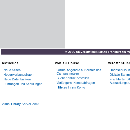
© 2026 Universitätsbibliothek Frankfurt am M
Aktuelles
Von zu Hause
Veröffentli
Neue Seiten
Online-Angebote außerhalb des
Hochschulpubl
Campus nutzen
Neuerwerbungslisten
Digitale Samm
Bücher online bestellen
Neue Datenbanken
Frankfurter Bi
Verlängern, Konto abfragen
Ausstellungsk
Führungen und Schulungen
Hilfe zu Ihrem Konto
Visual Library Server 2018