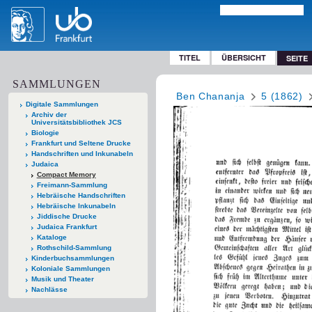
TITEL
ÜBERSICHT
SEITE
SAMMLUNGEN
Ben Chananja
5 (1862)
Digitale Sammlungen
Archiv der
Universitätsbibliothek JCS
Biologie
Frankfurt und Seltene Drucke
Handschriften und Inkunabeln
Judaica
Compact Memory
Freimann-Sammlung
Hebräische Handschriften
Hebräische Inkunabeln
Jiddische Drucke
Judaica Frankfurt
Kataloge
Rothschild-Sammlung
Kinderbuchsammlungen
Koloniale Sammlungen
Musik und Theater
Nachlässe