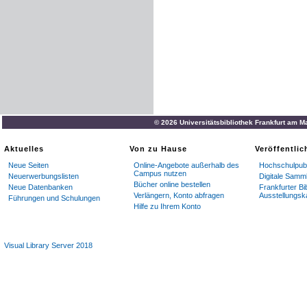
© 2026 Universitätsbibliothek Frankfurt am M
Aktuelles
Von zu Hause
Veröffentli
Neue Seiten
Online-Angebote außerhalb des
Hochschulpubl
Campus nutzen
Neuerwerbungslisten
Digitale Samm
Bücher online bestellen
Neue Datenbanken
Frankfurter Bi
Verlängern, Konto abfragen
Ausstellungsk
Führungen und Schulungen
Hilfe zu Ihrem Konto
Visual Library Server 2018