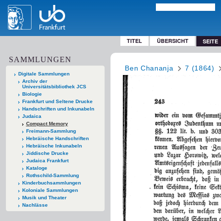
TITEL
ÜBERSICHT
SEITE
SAMMLUNGEN
Ben Chananja
7 (1864)
Digitale Sammlungen
Archiv der
Universitätsbibliothek JCS
Biologie
Frankfurt und Seltene Drucke
Handschriften und Inkunabeln
Judaica
Compact Memory
Freimann-Sammlung
Hebräische Handschriften
Hebräische Inkunabeln
Jiddische Drucke
Judaica Frankfurt
Kataloge
Rothschild-Sammlung
Kinderbuchsammlungen
Koloniale Sammlungen
Musik und Theater
Nachlässe