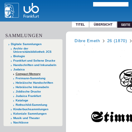
TITEL
ÜBERSICHT
SEITE
SAMMLUNGEN
Dibre Emeth
26 (1870)
Digitale Sammlungen
Archiv der
Universitätsbibliothek JCS
Biologie
Frankfurt und Seltene Drucke
Handschriften und Inkunabeln
Judaica
Compact Memory
Freimann-Sammlung
Hebräische Handschriften
Hebräische Inkunabeln
Jiddische Drucke
Judaica Frankfurt
Kataloge
Rothschild-Sammlung
Kinderbuchsammlungen
Koloniale Sammlungen
Musik und Theater
Nachlässe