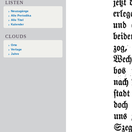
LISTEN
Neuzugänge
Alle Periodika
Alle Titel
Kalender
CLOUDS
Orte
Verlage
Jahre