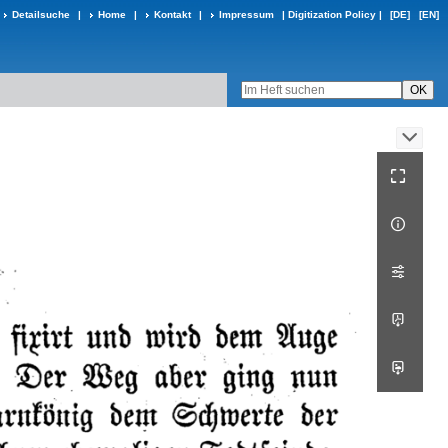
Detailsuche
|
Home
|
Kontakt
|
Impressum
|
Digitization Policy
|
[DE]
[EN]