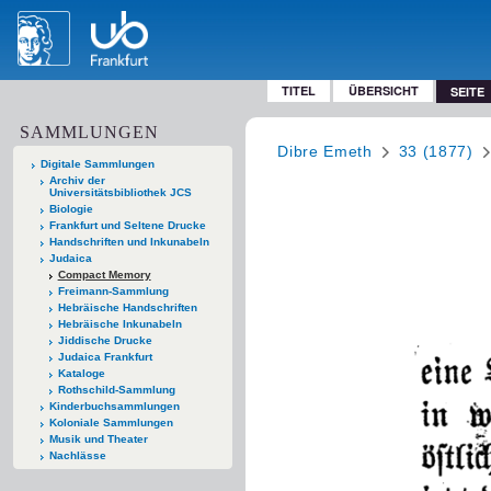
TITEL
ÜBERSICHT
SEITE
SAMMLUNGEN
Dibre Emeth
33 (1877)
Digitale Sammlungen
Archiv der
Universitätsbibliothek JCS
Biologie
Frankfurt und Seltene Drucke
Handschriften und Inkunabeln
Judaica
Compact Memory
Freimann-Sammlung
Hebräische Handschriften
Hebräische Inkunabeln
Jiddische Drucke
Judaica Frankfurt
Kataloge
Rothschild-Sammlung
Kinderbuchsammlungen
Koloniale Sammlungen
Musik und Theater
Nachlässe