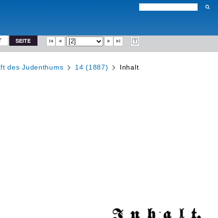
T
SEITE
aft des Judenthums
14 (1887)
Inhalt