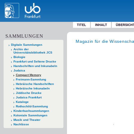
TITEL
INHALT
ÜBERSICH
SAMMLUNGEN
Magazin für die Wissensch
Digitale Sammlungen
Archiv der
Universitätsbibliothek JCS
Biologie
Frankfurt und Seltene Drucke
Handschriften und Inkunabeln
Judaica
Compact Memory
Freimann-Sammlung
Hebräische Handschriften
Hebräische Inkunabeln
Jiddische Drucke
Judaica Frankfurt
Kataloge
Rothschild-Sammlung
Kinderbuchsammlungen
Koloniale Sammlungen
Musik und Theater
Nachlässe