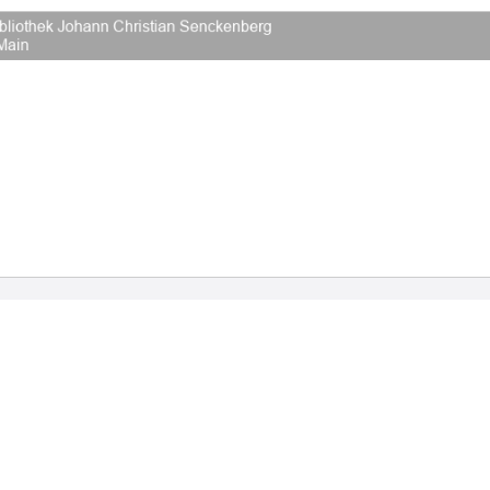
2026 Universitätsbibliothek Frankfurt am Main
|
Rechtliche Hinweise
|
Datenschutz
|
Impres
Hause
Veröffentlichungen
Bibliographien