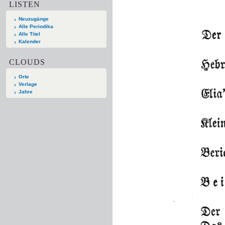
LISTEN
Neuzugänge
Alle Periodika
Alle Titel
Kalender
CLOUDS
Orte
Verlage
Jahre