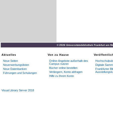
© 2026 Universitätsbibliothek Frankfurt am M
Aktuelles
Von zu Hause
Veröffentli
Neue Seiten
Online-Angebote außerhalb des
Hochschulpubl
Campus nutzen
Neuerwerbungslisten
Digitale Samm
Bücher online bestellen
Neue Datenbanken
Frankfurter Bi
Verlängern, Konto abfragen
Ausstellungsk
Führungen und Schulungen
Hilfe zu Ihrem Konto
Visual Library Server 2018