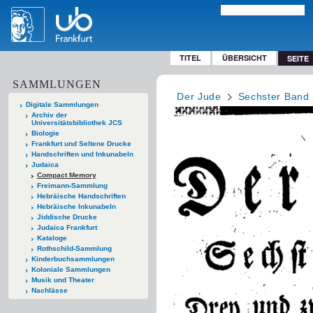
TITEL
ÜBERSICHT
SEITE
SAMMLUNGEN
Der Jude
Sechster Band 
Digitale Sammlungen
Archiv der
Universitätsbibliothek JCS
Biologie
Frankfurt und Seltene Drucke
Handschriften und Inkunabeln
Judaica
Compact Memory
Freimann-Sammlung
Hebräische Handschriften
Hebräische Inkunabeln
Jiddische Drucke
Judaica Frankfurt
Kataloge
Rothschild-Sammlung
Kinderbuchsammlungen
Koloniale Sammlungen
Musik und Theater
Nachlässe