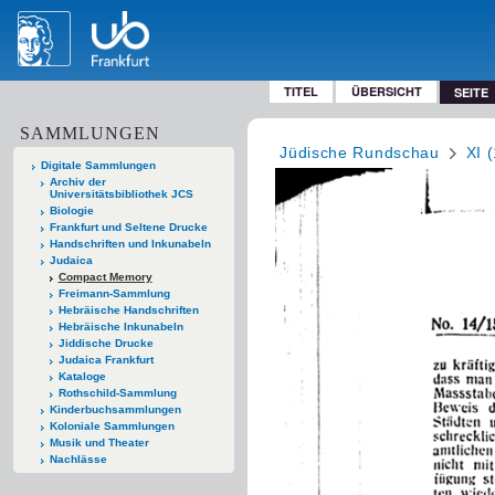
TITEL
ÜBERSICHT
SEITE
SAMMLUNGEN
Jüdische Rundschau
XI 
Digitale Sammlungen
Archiv der
Universitätsbibliothek JCS
Biologie
Frankfurt und Seltene Drucke
Handschriften und Inkunabeln
Judaica
Compact Memory
Freimann-Sammlung
Hebräische Handschriften
Hebräische Inkunabeln
Jiddische Drucke
Judaica Frankfurt
Kataloge
Rothschild-Sammlung
Kinderbuchsammlungen
Koloniale Sammlungen
Musik und Theater
Nachlässe