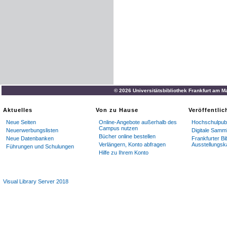
© 2026 Universitätsbibliothek Frankfurt am M
Aktuelles
Von zu Hause
Veröffentli
Neue Seiten
Online-Angebote außerhalb des
Hochschulpubl
Campus nutzen
Neuerwerbungslisten
Digitale Samm
Bücher online bestellen
Neue Datenbanken
Frankfurter Bi
Verlängern, Konto abfragen
Ausstellungsk
Führungen und Schulungen
Hilfe zu Ihrem Konto
Visual Library Server 2018