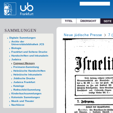
TITEL
ÜBERSICHT
SEITE
SAMMLUNGEN
Neue jüdische Presse
7 
Digitale Sammlungen
Archiv der
Universitätsbibliothek JCS
Biologie
Frankfurt und Seltene Drucke
Handschriften und Inkunabeln
Judaica
Compact Memory
Freimann-Sammlung
Hebräische Handschriften
Hebräische Inkunabeln
Jiddische Drucke
Judaica Frankfurt
Kataloge
Rothschild-Sammlung
Kinderbuchsammlungen
Koloniale Sammlungen
Musik und Theater
Nachlässe