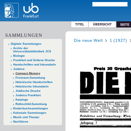
TITEL
ÜBERSICHT
SEITE
SAMMLUNGEN
Die neue Welt
1 (1927)
Digitale Sammlungen
Archiv der
Universitätsbibliothek JCS
Biologie
Frankfurt und Seltene Drucke
Handschriften und Inkunabeln
Judaica
Compact Memory
Freimann-Sammlung
Hebräische Handschriften
Hebräische Inkunabeln
Jiddische Drucke
Judaica Frankfurt
Kataloge
Rothschild-Sammlung
Kinderbuchsammlungen
Koloniale Sammlungen
Musik und Theater
Nachlässe