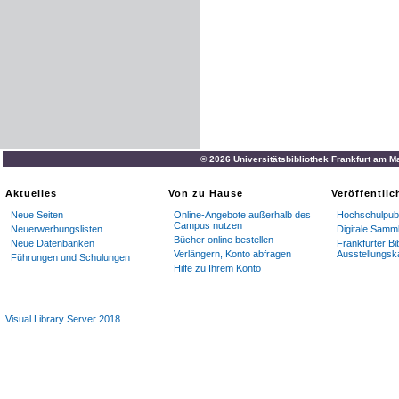
© 2026 Universitätsbibliothek Frankfurt am M
Aktuelles
Von zu Hause
Veröffentli
Neue Seiten
Online-Angebote außerhalb des
Hochschulpubl
Campus nutzen
Neuerwerbungslisten
Digitale Samm
Bücher online bestellen
Neue Datenbanken
Frankfurter Bi
Verlängern, Konto abfragen
Ausstellungsk
Führungen und Schulungen
Hilfe zu Ihrem Konto
Visual Library Server 2018