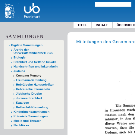
TITEL
INHALT
ÜBERSICH
SAMMLUNGEN
Mitteilungen des Gesamtar
Digitale Sammlungen
Archiv der
Universitätsbibliothek JCS
Biologie
Frankfurt und Seltene Drucke
Handschriften und Inkunabeln
Judaica
Compact Memory
Freimann-Sammlung
Hebräische Handschriften
Hebräische Inkunabeln
Jiddische Drucke
Judaica Frankfurt
Kataloge
Rothschild-Sammlung
Kinderbuchsammlungen
Koloniale Sammlungen
Musik und Theater
Nachlässe