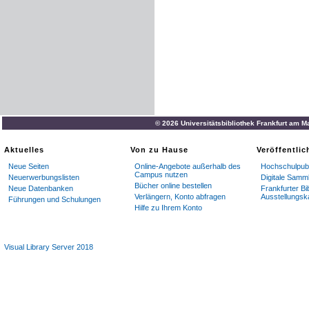
© 2026 Universitätsbibliothek Frankfurt am M
Aktuelles
Von zu Hause
Veröffentli
Neue Seiten
Online-Angebote außerhalb des
Hochschulpubl
Campus nutzen
Neuerwerbungslisten
Digitale Samm
Bücher online bestellen
Neue Datenbanken
Frankfurter Bi
Verlängern, Konto abfragen
Ausstellungsk
Führungen und Schulungen
Hilfe zu Ihrem Konto
Visual Library Server 2018