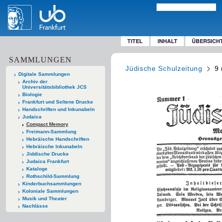
TITEL
INHALT
ÜBERSICH
SAMMLUNGEN
Jüdische Schulzeitung
9 
Digitale Sammlungen
Archiv der
Universitätsbibliothek JCS
Biologie
Frankfurt und Seltene Drucke
Handschriften und Inkunabeln
Judaica
Compact Memory
Freimann-Sammlung
Hebräische Handschriften
Hebräische Inkunabeln
Jiddische Drucke
Judaica Frankfurt
Kataloge
Rothschild-Sammlung
Kinderbuchsammlungen
Koloniale Sammlungen
Musik und Theater
Nachlässe