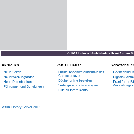
© 2026 Universitätsbibliothek Frankfurt am M
Aktuelles
Von zu Hause
Veröffentli
Neue Seiten
Online-Angebote außerhalb des
Hochschulpubl
Campus nutzen
Neuerwerbungslisten
Digitale Samm
Bücher online bestellen
Neue Datenbanken
Frankfurter Bi
Verlängern, Konto abfragen
Ausstellungsk
Führungen und Schulungen
Hilfe zu Ihrem Konto
Visual Library Server 2018